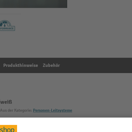
Produkthinweise
Zubehör
/weiß
Aus der Kategorie:
Personen-Leitsysteme
Fliehkraftbremse am Gurtroll