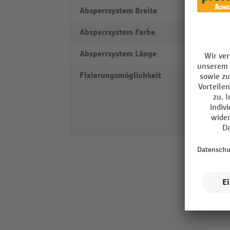
Absperrsystem Breite
50 m
Absperrsystem Farbe
rot / 
Absperrsystem Länge
9000
Fixierungsmöglichkeit
Klemm
Korde
Saugn
Wanda
zum A