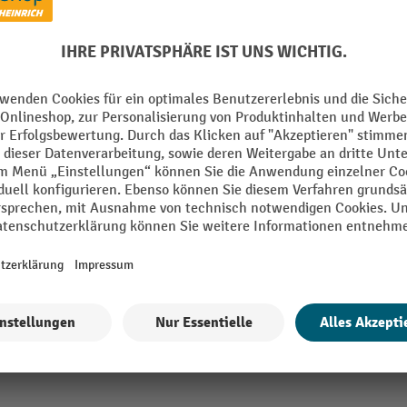
m
Höhe
weiß
Marke
 mm
Segment
halterung
Tiefe
lhalterung
apfhalterung
dapter
ufstecken