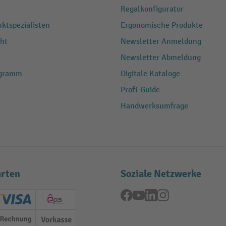
Regalkonfigurator
ktspezialisten
Ergonomische Produkte
ht
Newsletter Anmeldung
Newsletter Abmeldung
ogramm
Digitale Kataloge
Profi-Guide
Handwerksumfrage
rten
Soziale Netzwerke
Facebook
YouTube
LinkedIn
Instagram
ard (Master)
Creditcard (Visa)
EPS
Rechnung
Vorkasse