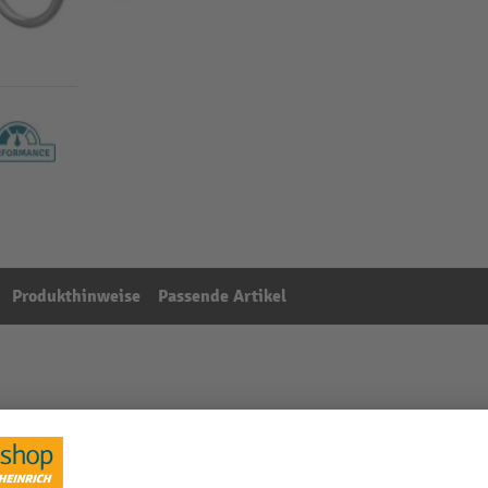
Produkthinweise
Passende Artikel
n für Hubschranke Premium, Auflagestütze
Aus der Kategorie:
Schranken