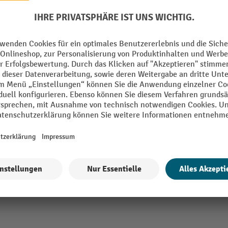
mm
Oberfläche
RAL Farbe
mm
Segment
us
Technische Eigenschaften
Tiefe