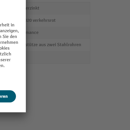
feuerverzinkt
RAL 3020 verkehrsrot
Performance
Hauptstütze aus zwei Stahlrohren
3 mm