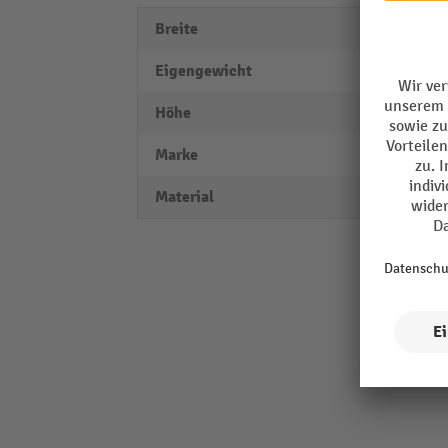
Breite
189 
Eigengewicht
2 kg
Höhe
189 
Marke
Mann
Material
Stahl