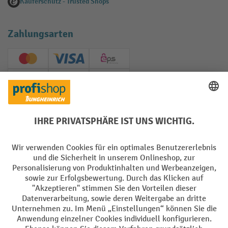
Käuferschutz - Trusted Shops
Zahlungsarten
Creditcard (Master)
Creditcard (Visa)
EPS
PayPal
Rechnung
Vorkasse
Soziale Netzwerke
Facebook
YouTube
LinkedIn
Instagram
AGB
Impressum
Datenschutz
Barrierefreiheit
Privacy Settings