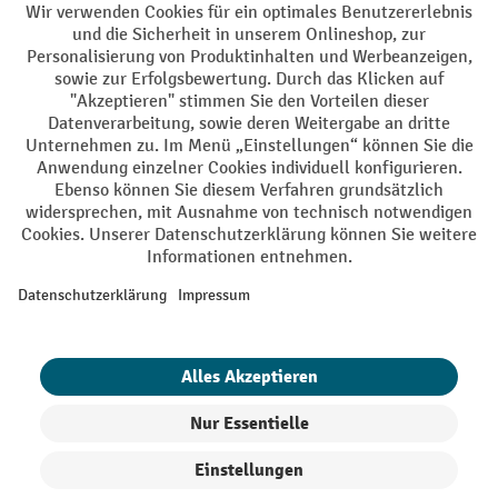
AGB
Impressum
Datenschutz
Barrierefreiheit
Privacy Settings
Alle Preise exkl. gesetzl. Mehrwertsteuer zzgl.
Versandkosten
und ggf.
Nachnahmegebühren, wenn nicht anders angegeben.
¹ Der Rabatt gilt so lange der Vorrat reicht. Der Rabatt gilt nicht auf
Sonderpreise. Eine Kombination mit anderen prozentualen Rabatten
oder Gutscheinen ist nicht möglich. | ² Der Rabatt wird einmalig bei
Erstregistrierung für den Newsletter gewährt. Der Gutschein ist 10
Tage gültig und kann ab einem Netto-Bestellwert von 250,- € online
eingelöst werden. Die Höhe des Rabatts variiert je nach
Produktkategorie und beträgt bis zu 10 % (10 % auf Lager, Umwelt,
Arbeitsschutz | 5% auf Werkstatt, Betrieb, Transport, Stapeln und
Heben | 7% auf Büro). Ausgenommen sind Elektro-Hubwagen,
Elektro-Hochhubwagen, Elektro-Stapler sowie Gebrauchtgeräte.
Ausschluss von Werkzeug. Gilt nicht auf Sonderpreise. Kombination