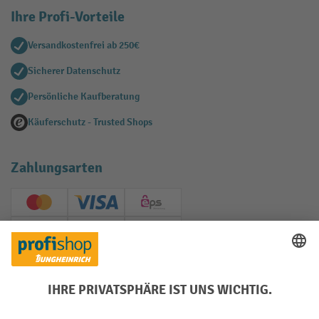
Ihre Profi-Vorteile
Versandkostenfrei ab 250€
Sicherer Datenschutz
Persönliche Kaufberatung
Käuferschutz - Trusted Shops
Zahlungsarten
Creditcard (Master)
Creditcard (Visa)
EPS
PayPal
Rechnung
Vorkasse
Soziale Netzwerke
Facebook
YouTube
LinkedIn
Instagram