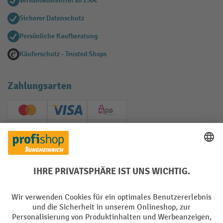
Versandkostenfrei ab 250€
Sicherer Datenschutz
Persönliche Kaufberatung
Käuferschutz - Trusted Shops
Zahlungsarten
Creditcard (Master)
Creditcard (Visa)
EPS
PayPal
Rechnung
Vorkasse
Soziale Netzwerke
Facebook
YouTube
LinkedIn
Instagram