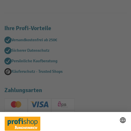
Ihre Profi-Vorteile
Versandkostenfrei ab 250€
Sicherer Datenschutz
Persönliche Kaufberatung
Käuferschutz - Trusted Shops
Zahlungsarten
Creditcard (Master)
Creditcard (Visa)
EPS
PayPal
Rechnung
Vorkasse