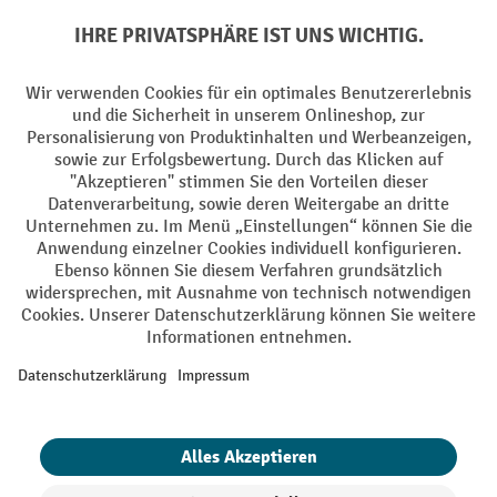
Soziale Netzwerke
Facebook
YouTube
LinkedIn
Instagram
AGB
Impressum
Datenschutz
Barrierefreiheit
Privacy Settings
Alle Preise exkl. gesetzl. Mehrwertsteuer zzgl.
Versandkosten
und ggf.
Nachnahmegebühren, wenn nicht anders angegeben.
¹ Der Rabatt gilt so lange der Vorrat reicht. Der Rabatt gilt nicht auf
Sonderpreise. Eine Kombination mit anderen prozentualen Rabatten
oder Gutscheinen ist nicht möglich. | ² Der Rabatt wird einmalig bei
Erstregistrierung für den Newsletter gewährt. Der Gutschein ist 10
Tage gültig und kann ab einem Netto-Bestellwert von 250,- € online
eingelöst werden. Die Höhe des Rabatts variiert je nach
Produktkategorie und beträgt bis zu 10 % (10 % auf Lager, Umwelt,
Arbeitsschutz | 5% auf Werkstatt, Betrieb, Transport, Stapeln und