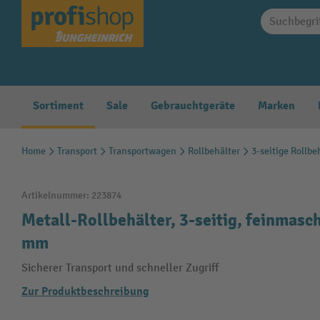
springen
Zur Hauptnavigation springen
Sortiment
Sale
Gebrauchtgeräte
Marken
Home
Transport
Transportwagen
Rollbehälter
3-seitige Rollbe
Artikelnummer:
223874
Metall-Rollbehälter, 3-seitig, feinmasc
mm
Sicherer Transport und schneller Zugriff
Zur Produktbeschreibung