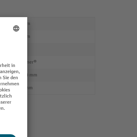
590 mm
125 mm
4 Stk.
rolltainer®
50 x 50 mm
1190 mm