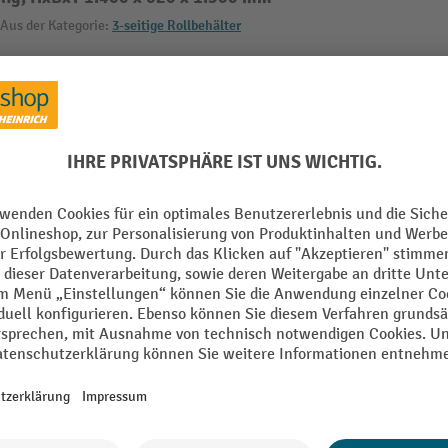
Aus der Kategorie:
3-seitige Rollbehälter
ig
Ladefläche Tiefe
 mm
Lenkrolle Durchmesser
 mm
Lenkrollen Anzahl
mm
Marke
Maschenweite HxB
isch blau verzinkt
Nutzhöhe
Alle technische Details anzeigen