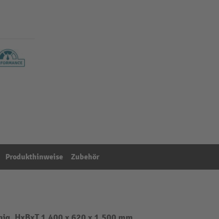
Produkthinweise
Zubehör
chig, HxBxT 1.400 x 620 x 1.500 mm