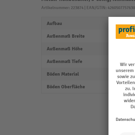
Artikelnummer: 223874 | EAN/GTIN: 4260507757630
Aufbau
3-seit
Außenmaß Breite
1500
Außenmaß Höhe
1400
Außenmaß Tiefe
620 
Böden Material
Stahl
Böden Oberfläche
galvan