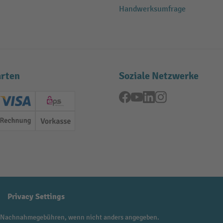
Handwerksumfrage
rten
Soziale Netzwerke
Facebook
YouTube
LinkedIn
Instagram
ard (Master)
Creditcard (Visa)
EPS
Rechnung
Vorkasse
Privacy Settings
 Nachnahmegebühren, wenn nicht anders angegeben.