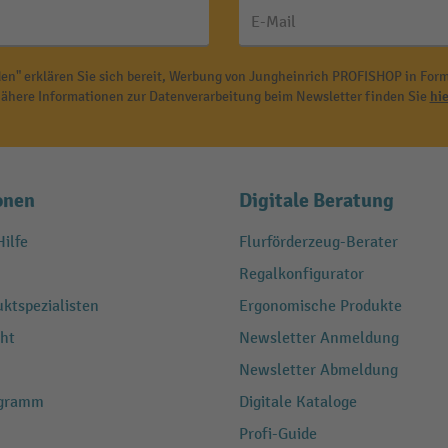
E-Mail
en" erklären Sie sich bereit, Werbung von Jungheinrich PROFISHOP in Form
ähere Informationen zur Datenverarbeitung beim Newsletter finden Sie
hie
onen
Digitale Beratung
ilfe
Flurförderzeug-Berater
Regalkonfigurator
ktspezialisten
Ergonomische Produkte
ht
Newsletter Anmeldung
Newsletter Abmeldung
ogramm
Digitale Kataloge
Profi-Guide