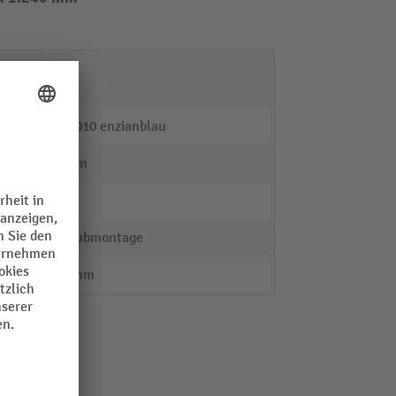
(inkl.
10
RAL 5010 enzianblau
100 mm
META
Schraubmontage
1000 mm