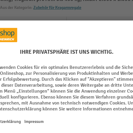
Aus der Kategorie:
Zubehör für Kragarmregale
 mm
Kragarme Anzahl pro Ständer 
Fuß)
 mm
Kragarme RAL Farbe
mm
Lochraster
aß + 73 mm / 2x Nenntiefe +
mm
Marke
g
Montage
 mm
Nennbreite
Alle technische Details anzeigen