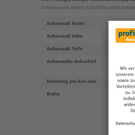
Artikelnummer: 105463 | EAN/GTIN: 4026212120165
Außenmaß Breite
1030
Außenmaß Höhe
2500
Außenmaß Tiefe
800 
Außenmaße Anbaufeld
Achsm
240 
Belastung pro Arm max.
430 k
Breite
1030