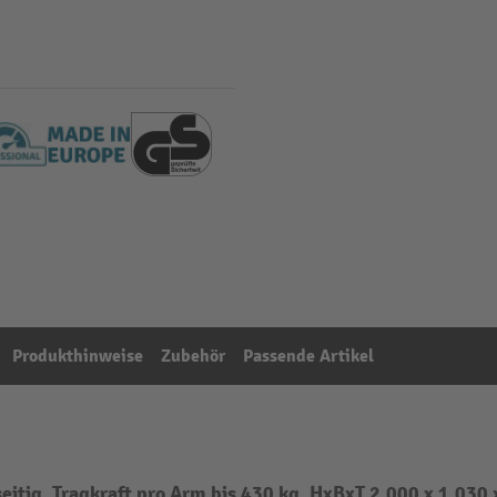
Produkthinweise
Zubehör
Passende Artikel
itig, Tragkraft pro Arm bis 430 kg, HxBxT 2.000 x 1.030