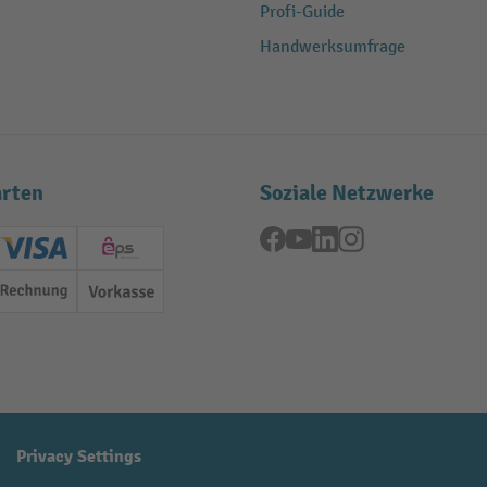
Profi-Guide
Handwerksumfrage
rten
Soziale Netzwerke
Facebook
YouTube
LinkedIn
Instagram
ard (Master)
Creditcard (Visa)
EPS
Rechnung
Vorkasse
Privacy Settings