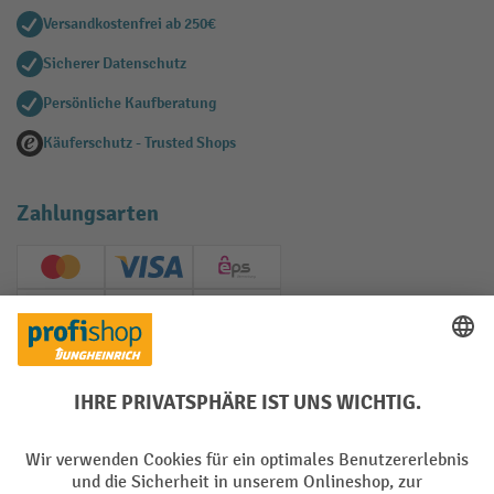
Versandkostenfrei ab 250€
Sicherer Datenschutz
Persönliche Kaufberatung
Käuferschutz - Trusted Shops
Zahlungsarten
Creditcard (Master)
Creditcard (Visa)
EPS
PayPal
Rechnung
Vorkasse
Soziale Netzwerke
Facebook
YouTube
LinkedIn
Instagram