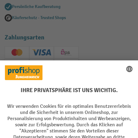
Persönliche Kaufberatung
Käuferschutz - Trusted Shops
Zahlungsarten
Creditcard (Master)
Creditcard (Visa)
EPS
PayPal
Rechnung
Vorkasse
Soziale Netzwerke
Facebook
YouTube
LinkedIn
Instagram
AGB
Impressum
Datenschutz