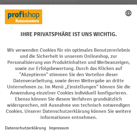
PayPal
Rechnung
Vorkasse
Soziale Netzwerke
Facebook
YouTube
LinkedIn
Instagram
AGB
Impressum
Datenschutz
Barrierefreiheit
Privacy Settings
Alle Preise exkl. gesetzl. Mehrwertsteuer zzgl.
Versandkosten
und ggf.
Nachnahmegebühren, wenn nicht anders angegeben.
¹ Der Rabatt gilt so lange der Vorrat reicht. Der Rabatt gilt nicht auf
Sonderpreise. Eine Kombination mit anderen prozentualen Rabatten
oder Gutscheinen ist nicht möglich. | ² Der Rabatt wird einmalig bei
Erstregistrierung für den Newsletter gewährt. Der Gutschein ist 10