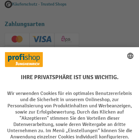
Käuferschutz - Trusted Shops
Zahlungsarten
Creditcard (Master)
Creditcard (Visa)
EPS
PayPal
Rechnung
Vorkasse
Soziale Netzwerke
Facebook
YouTube
LinkedIn
Instagram
AGB
Impressum
Datenschutz
Barrierefreiheit
Privacy Settings