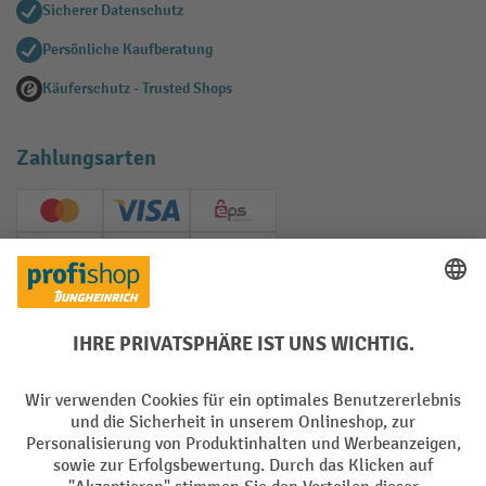
Sicherer Datenschutz
Persönliche Kaufberatung
Käuferschutz - Trusted Shops
Zahlungsarten
Creditcard (Master)
Creditcard (Visa)
EPS
PayPal
Rechnung
Vorkasse
Soziale Netzwerke
Facebook
YouTube
LinkedIn
Instagram
AGB
Impressum
Datenschutz