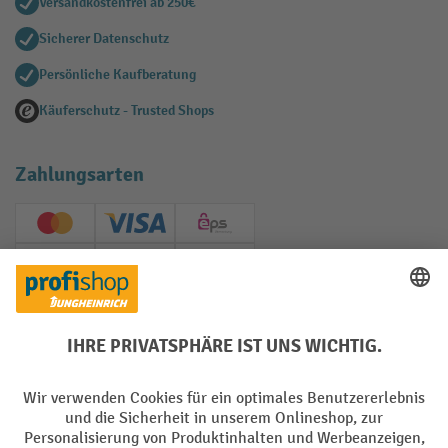
Versandkostenfrei ab 250€
Sicherer Datenschutz
Persönliche Kaufberatung
Käuferschutz - Trusted Shops
Zahlungsarten
Creditcard (Master)
Creditcard (Visa)
EPS
PayPal
Rechnung
Vorkasse
Soziale Netzwerke
Facebook
YouTube
LinkedIn
Instagram