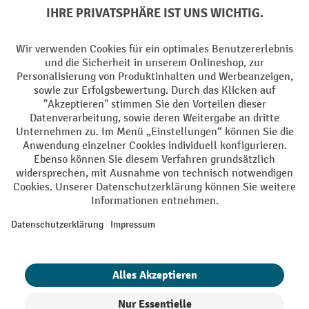
Soziale Netzwerke
Facebook
YouTube
LinkedIn
Instagram
AGB
Impressum
Datenschutz
Barrierefreiheit
Privacy Settings
Alle Preise exkl. gesetzl. Mehrwertsteuer zzgl.
Versandkosten
und ggf.
Nachnahmegebühren, wenn nicht anders angegeben.
¹ Der Rabatt gilt so lange der Vorrat reicht. Der Rabatt gilt nicht auf
Sonderpreise. Eine Kombination mit anderen prozentualen Rabatten
oder Gutscheinen ist nicht möglich. | ² Der Rabatt wird einmalig bei
Erstregistrierung für den Newsletter gewährt. Der Gutschein ist 10
Tage gültig und kann ab einem Netto-Bestellwert von 250,- € online
eingelöst werden. Die Höhe des Rabatts variiert je nach
Produktkategorie und beträgt bis zu 10 % (10 % auf Lager, Umwelt,
Arbeitsschutz | 5% auf Werkstatt, Betrieb, Transport, Stapeln und