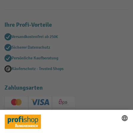
Ihre Profi-Vorteile
Versandkostenfrei ab 250€
Sicherer Datenschutz
Persönliche Kaufberatung
Käuferschutz - Trusted Shops
Zahlungsarten
Creditcard (Master)
Creditcard (Visa)
EPS
PayPal
Rechnung
Vorkasse