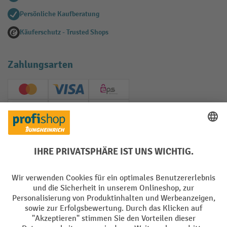
Persönliche Kaufberatung
Käuferschutz - Trusted Shops
Zahlungsarten
Creditcard (Master)
Creditcard (Visa)
EPS
PayPal
Rechnung
Vorkasse
Soziale Netzwerke
Facebook
YouTube
LinkedIn
Instagram
AGB
Impressum
Datenschutz