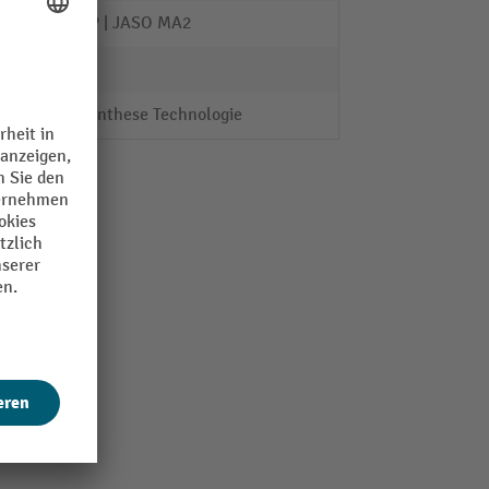
API SP | JASO MA2
1
002 Synthese Technologie