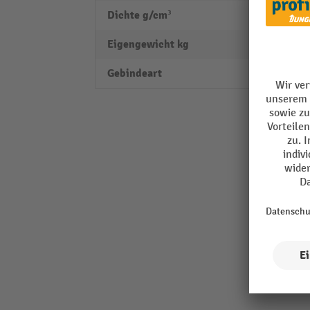
Dichte g/cm³
0,86
Eigengewicht kg
17,99
Gebindeart
Kanist