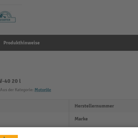
Produkthinweise
-40 20 l
Aus der Kategorie:
Motoröle
Herstellernummer
Marke
Segment