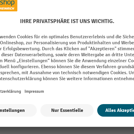
Spezifikation/Freigaben
2
Wassergefährdung
er Kunststoff
Ölart
Alle technische Details anzeigen