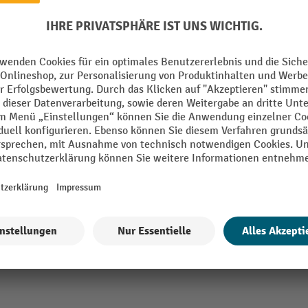
mm
Segment
Tiefe
Umreifungsgerät Typ