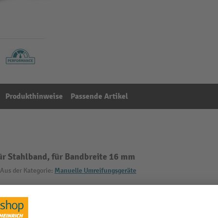
Produkthinweise
Passende Artikel
ür Stahlband, für Bandbreite 16 mm
Aus der Kategorie:
Manuelle Umreifungsgeräte
16 mm
Höhe
m
Marke