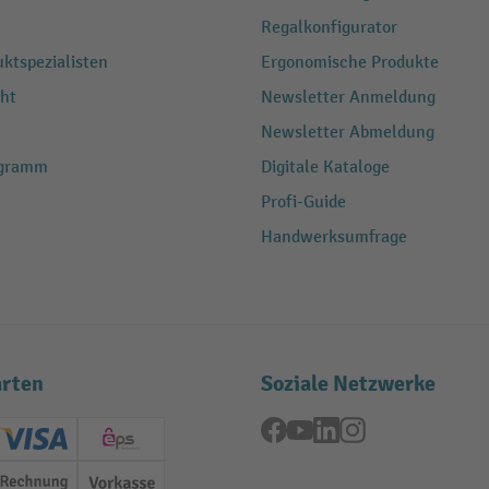
Regalkonfigurator
ktspezialisten
Ergonomische Produkte
ht
Newsletter Anmeldung
Newsletter Abmeldung
ogramm
Digitale Kataloge
Profi-Guide
Handwerksumfrage
rten
Soziale Netzwerke
Facebook
YouTube
LinkedIn
Instagram
ard (Master)
Creditcard (Visa)
EPS