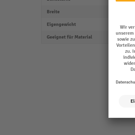
Breite
420 
Eigengewicht
3,9 kg
Geeignet für Material
Stahl