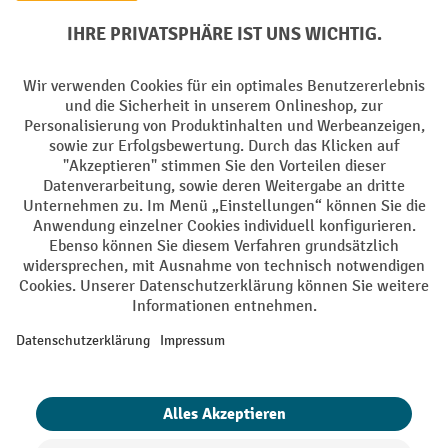
Soziale Netzwerke
Facebook
YouTube
LinkedIn
Instagram
AGB
Impressum
Datenschutz
Barrierefreiheit
Privacy Settings
Alle Preise exkl. gesetzl. Mehrwertsteuer zzgl.
Versandkosten
und ggf.
Nachnahmegebühren, wenn nicht anders angegeben.
¹ Der Rabatt gilt so lange der Vorrat reicht. Der Rabatt gilt nicht auf
Sonderpreise. Eine Kombination mit anderen prozentualen Rabatten
oder Gutscheinen ist nicht möglich. | ² Der Rabatt wird einmalig bei
Erstregistrierung für den Newsletter gewährt. Der Gutschein ist 10
Tage gültig und kann ab einem Netto-Bestellwert von 250,- € online
eingelöst werden. Die Höhe des Rabatts variiert je nach
Produktkategorie und beträgt bis zu 10 % (10 % auf Lager, Umwelt,
Arbeitsschutz | 5% auf Werkstatt, Betrieb, Transport, Stapeln und