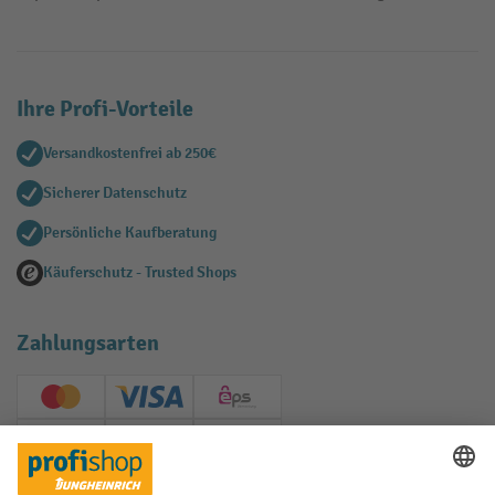
Ihre Profi-Vorteile
Versandkostenfrei ab 250€
Sicherer Datenschutz
Persönliche Kaufberatung
Käuferschutz - Trusted Shops
Zahlungsarten
Creditcard (Master)
Creditcard (Visa)
EPS
PayPal
Rechnung
Vorkasse