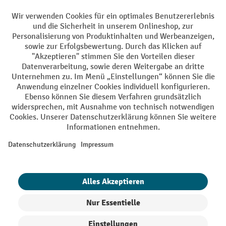
Facebook
YouTube
LinkedIn
Instagram
AGB
Impressum
Datenschutz
Barrierefreiheit
Privacy Settings
Alle Preise exkl. gesetzl. Mehrwertsteuer zzgl.
Versandkosten
und ggf.
Nachnahmegebühren, wenn nicht anders angegeben.
¹ Der Rabatt gilt so lange der Vorrat reicht. Der Rabatt gilt nicht auf
Sonderpreise. Eine Kombination mit anderen prozentualen Rabatten
oder Gutscheinen ist nicht möglich. | ² Der Rabatt wird einmalig bei
Erstregistrierung für den Newsletter gewährt. Der Gutschein ist 10
Tage gültig und kann ab einem Netto-Bestellwert von 250,- € online
eingelöst werden. Die Höhe des Rabatts variiert je nach
Produktkategorie und beträgt bis zu 10 % (10 % auf Lager, Umwelt,
Arbeitsschutz | 5% auf Werkstatt, Betrieb, Transport, Stapeln und
Heben | 7% auf Büro). Ausgenommen sind Elektro-Hubwagen,
Elektro-Hochhubwagen, Elektro-Stapler sowie Gebrauchtgeräte.