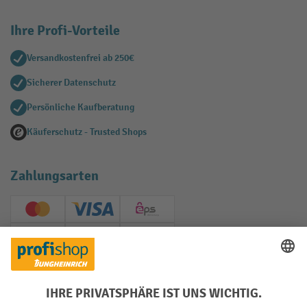
Ihre Profi-Vorteile
Versandkostenfrei ab 250€
Sicherer Datenschutz
Persönliche Kaufberatung
Käuferschutz - Trusted Shops
Zahlungsarten
Creditcard (Master)
Creditcard (Visa)
EPS
PayPal
Rechnung
Vorkasse
Soziale Netzwerke