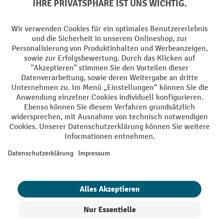
Facebook
YouTube
LinkedIn
Instagram
AGB
Impressum
Datenschutz
Barrierefreiheit
Privacy Settings
Alle Preise exkl. gesetzl. Mehrwertsteuer zzgl.
Versandkosten
und ggf.
Nachnahmegebühren, wenn nicht anders angegeben.
¹ Der Rabatt gilt so lange der Vorrat reicht. Der Rabatt gilt nicht auf
Sonderpreise. Eine Kombination mit anderen prozentualen Rabatten
oder Gutscheinen ist nicht möglich. | ² Der Rabatt wird einmalig bei
Erstregistrierung für den Newsletter gewährt. Der Gutschein ist 10
Tage gültig und kann ab einem Netto-Bestellwert von 250,- € online
eingelöst werden. Die Höhe des Rabatts variiert je nach
Produktkategorie und beträgt bis zu 10 % (10 % auf Lager, Umwelt,
Arbeitsschutz | 5% auf Werkstatt, Betrieb, Transport, Stapeln und
Heben | 7% auf Büro). Ausgenommen sind Elektro-Hubwagen,