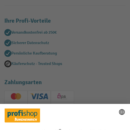
Ihre Profi-Vorteile
Versandkostenfrei ab 250€
Sicherer Datenschutz
Persönliche Kaufberatung
Käuferschutz - Trusted Shops
Zahlungsarten
Creditcard (Master)
Creditcard (Visa)
EPS
PayPal
Rechnung
Vorkasse
Soziale Netzwerke