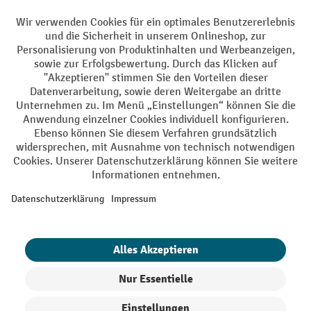
Facebook
YouTube
LinkedIn
Instagram
AGB
Impressum
Datenschutz
Barrierefreiheit
Privacy Settings
Alle Preise exkl. gesetzl. Mehrwertsteuer zzgl.
Versandkosten
und ggf.
Nachnahmegebühren, wenn nicht anders angegeben.
¹ Der Rabatt gilt so lange der Vorrat reicht. Der Rabatt gilt nicht auf
Sonderpreise. Eine Kombination mit anderen prozentualen Rabatten
oder Gutscheinen ist nicht möglich. | ² Der Rabatt wird einmalig bei
Erstregistrierung für den Newsletter gewährt. Der Gutschein ist 10
Tage gültig und kann ab einem Netto-Bestellwert von 250,- € online
eingelöst werden. Die Höhe des Rabatts variiert je nach
Produktkategorie und beträgt bis zu 10 % (10 % auf Lager, Umwelt,
Arbeitsschutz | 5% auf Werkstatt, Betrieb, Transport, Stapeln und
Heben | 7% auf Büro). Ausgenommen sind Elektro-Hubwagen,
Elektro-Hochhubwagen, Elektro-Stapler sowie Gebrauchtgeräte.