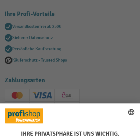
Ihre Profi-Vorteile
Versandkostenfrei ab 250€
Sicherer Datenschutz
Persönliche Kaufberatung
Käuferschutz - Trusted Shops
Zahlungsarten
Creditcard (Master)
Creditcard (Visa)
EPS
PayPal
Rechnung
Vorkasse
Soziale Netzwerke