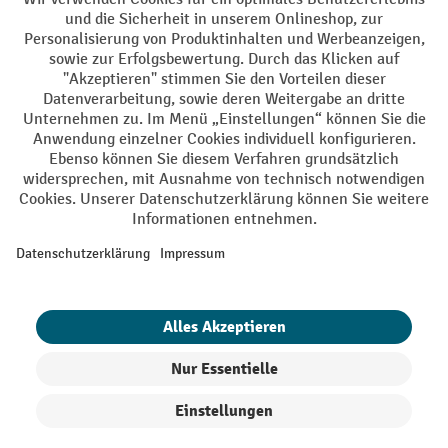
AGB
Impressum
Datenschutz
Barrierefreiheit
Privacy Settings
Alle Preise exkl. gesetzl. Mehrwertsteuer zzgl.
Versandkosten
und ggf.
Nachnahmegebühren, wenn nicht anders angegeben.
¹ Der Rabatt gilt so lange der Vorrat reicht. Der Rabatt gilt nicht auf
Sonderpreise. Eine Kombination mit anderen prozentualen Rabatten
oder Gutscheinen ist nicht möglich. | ² Der Rabatt wird einmalig bei
Erstregistrierung für den Newsletter gewährt. Der Gutschein ist 10
Tage gültig und kann ab einem Netto-Bestellwert von 250,- € online
eingelöst werden. Die Höhe des Rabatts variiert je nach
Produktkategorie und beträgt bis zu 10 % (10 % auf Lager, Umwelt,
Arbeitsschutz | 5% auf Werkstatt, Betrieb, Transport, Stapeln und
Heben | 7% auf Büro). Ausgenommen sind Elektro-Hubwagen,
Elektro-Hochhubwagen, Elektro-Stapler sowie Gebrauchtgeräte.
Ausschluss von Werkzeug. Gilt nicht auf Sonderpreise. Kombination
mit anderen Gutscheinen nicht möglich.