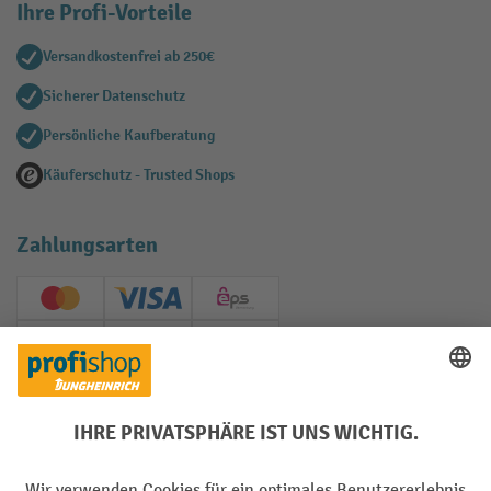
Ihre Profi-Vorteile
Versandkostenfrei ab 250€
Sicherer Datenschutz
Persönliche Kaufberatung
Käuferschutz - Trusted Shops
Zahlungsarten
Creditcard (Master)
Creditcard (Visa)
EPS
PayPal
Rechnung
Vorkasse
Soziale Netzwerke
Facebook
YouTube
LinkedIn
Instagram