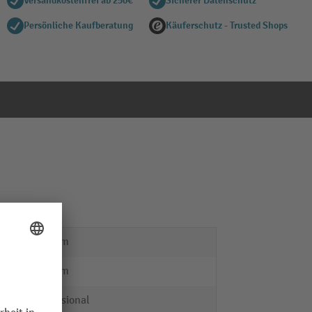
Versandkostenfrei ab 250€
Sicherer Datenschutz
Persönliche Kaufberatung
Käuferschutz - Trusted Shops
459 mm
459 mm
Professional