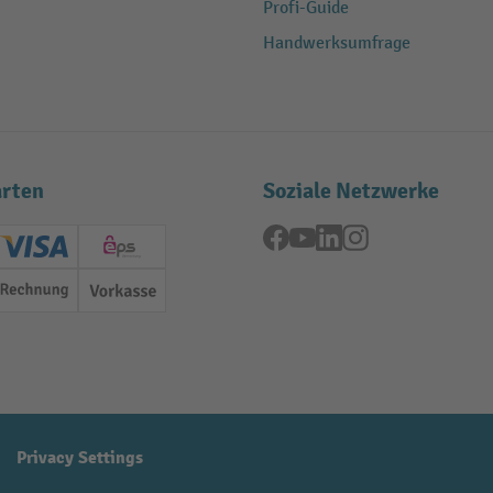
Profi-Guide
Handwerksumfrage
rten
Soziale Netzwerke
Facebook
YouTube
LinkedIn
Instagram
ard (Master)
Creditcard (Visa)
EPS
Rechnung
Vorkasse
Privacy Settings