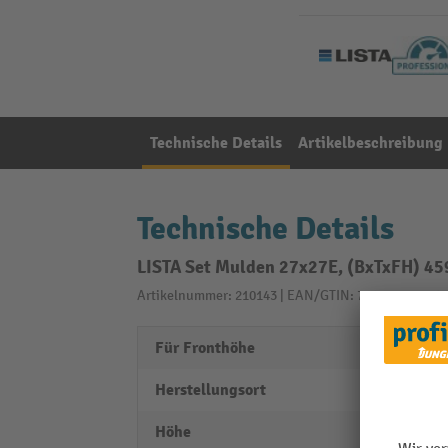
Technische Details
Artikelbeschreibung
Technische Details
LISTA Set Mulden 27x27E, (BxTxFH) 4
Artikelnummer: 210143 | EAN/GTIN: 7612269002416
Für Fronthöhe
50 m
Herstellungsort
Swiss
Höhe
26