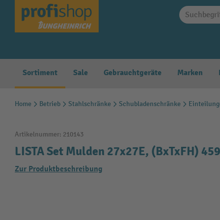
springen
Zur Hauptnavigation springen
Sortiment
Sale
Gebrauchtgeräte
Marken
Home
Betrieb
Stahlschränke
Schubladenschränke
Einteilun
Artikelnummer:
210143
LISTA Set Mulden 27x27E, (BxTxFH) 45
Zur Produktbeschreibung