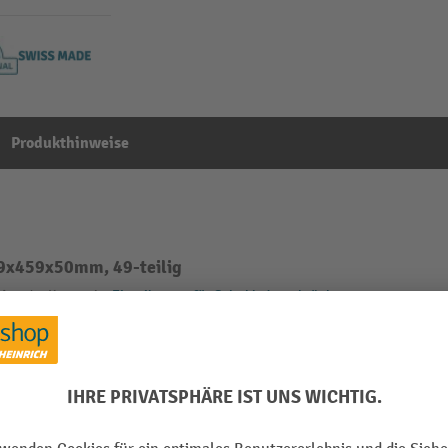
Produkthinweise
59x459x50mm, 49-teilig
Aus der Kategorie:
Einteilungen für Schubladenschränke
m
Schubladen Breite
 Made
Schubladen Tiefe
Segment