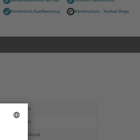
Versandkostenfrei ab 250€
Sicherer Datenschutz
Persönliche Kaufberatung
Käuferschutz - Trusted Shops
459 mm
459 mm
Professional