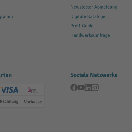
Newsletter Abmeldung
ogramm
Digitale Kataloge
Profi-Guide
Handwerksumfrage
rten
Soziale Netzwerke
Facebook
YouTube
LinkedIn
Instagram
ard (Master)
Creditcard (Visa)
EPS
Rechnung
Vorkasse