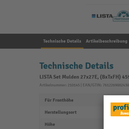
Technische Details
Artikelbeschreibung
Technische Details
LISTA Set Mulden 27x27E, (BxTxFH) 4
Artikelnummer: 210145 | EAN/GTIN: 7612269002430
Für Fronthöhe
50 m
Herstellungsort
Swiss
Höhe
26