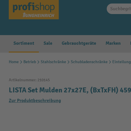
springen
Zur Hauptnavigation springen
Sortiment
Sale
Gebrauchtgeräte
Marken
Home
Betrieb
Stahlschränke
Schubladenschränke
Einteilun
Artikelnummer:
210145
LISTA Set Mulden 27x27E, (BxTxFH) 45
Zur Produktbeschreibung