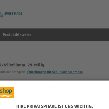
Produkthinweise
59x459x50mm, 29-teilig
Aus der Kategorie:
Einteilungen für Schubladenschränke
m
Schubladen Breite
 Made
Schubladen Tiefe
Segment