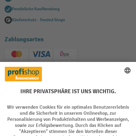
Persönliche Kaufberatung
Käuferschutz - Trusted Shops
Zahlungsarten
Creditcard (Master)
Creditcard (Visa)
EPS
PayPal
Rechnung
Vorkasse
Soziale Netzwerke
Facebook
YouTube
LinkedIn
Instagram
AGB
Impressum
Datenschutz