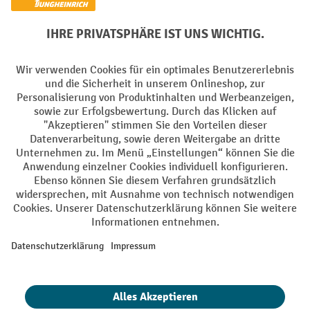
Soziale Netzwerke
Facebook
YouTube
LinkedIn
Instagram
AGB
Impressum
Datenschutz
Barrierefreiheit
Privacy Settings
Alle Preise exkl. gesetzl. Mehrwertsteuer zzgl.
Versandkosten
und ggf.
Nachnahmegebühren, wenn nicht anders angegeben.
¹ Der Rabatt gilt so lange der Vorrat reicht. Der Rabatt gilt nicht auf
Sonderpreise. Eine Kombination mit anderen prozentualen Rabatten
oder Gutscheinen ist nicht möglich. | ² Der Rabatt wird einmalig bei
Erstregistrierung für den Newsletter gewährt. Der Gutschein ist 10
Tage gültig und kann ab einem Netto-Bestellwert von 250,- € online
eingelöst werden. Die Höhe des Rabatts variiert je nach
Produktkategorie und beträgt bis zu 10 % (10 % auf Lager, Umwelt,