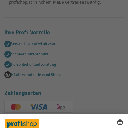
profishop.at in hohem Maße vertrauenswürdig.
Ihre Profi-Vorteile
Versandkostenfrei ab 250€
Sicherer Datenschutz
Persönliche Kaufberatung
Käuferschutz - Trusted Shops
Zahlungsarten
Creditcard (Master)
Creditcard (Visa)
EPS
PayPal
Rechnung
Vorkasse