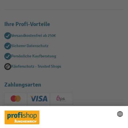
Ihre Profi-Vorteile
Versandkostenfrei ab 250€
Sicherer Datenschutz
Persönliche Kaufberatung
Käuferschutz - Trusted Shops
Zahlungsarten
Creditcard (Master)
Creditcard (Visa)
EPS
PayPal
Rechnung
Vorkasse