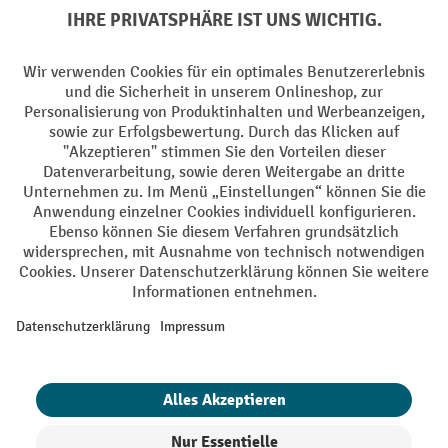
Soziale Netzwerke
Facebook
YouTube
LinkedIn
Instagram
AGB
Impressum
Datenschutz
Barrierefreiheit
Privacy Settings
Alle Preise exkl. gesetzl. Mehrwertsteuer zzgl.
Versandkosten
und ggf.
Nachnahmegebühren, wenn nicht anders angegeben.
¹ Der Rabatt gilt so lange der Vorrat reicht. Der Rabatt gilt nicht auf
Sonderpreise. Eine Kombination mit anderen prozentualen Rabatten
oder Gutscheinen ist nicht möglich. | ² Der Rabatt wird einmalig bei
Erstregistrierung für den Newsletter gewährt. Der Gutschein ist 10
Tage gültig und kann ab einem Netto-Bestellwert von 250,- € online
eingelöst werden. Die Höhe des Rabatts variiert je nach
Produktkategorie und beträgt bis zu 10 % (10 % auf Lager, Umwelt,
Arbeitsschutz | 5% auf Werkstatt, Betrieb, Transport, Stapeln und