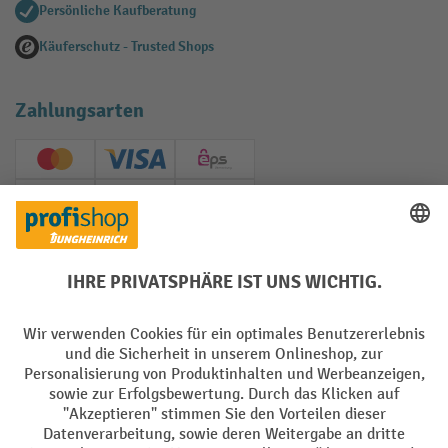
Persönliche Kaufberatung
Käuferschutz - Trusted Shops
Zahlungsarten
Creditcard (Master)
Creditcard (Visa)
EPS
PayPal
Rechnung
Vorkasse
Soziale Netzwerke
Facebook
YouTube
LinkedIn
Instagram
AGB
Impressum
Datenschutz