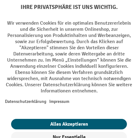
Soziale Netzwerke
Facebook
YouTube
LinkedIn
Instagram
AGB
Impressum
Datenschutz
Barrierefreiheit
Privacy Settings
Alle Preise exkl. gesetzl. Mehrwertsteuer zzgl.
Versandkosten
und ggf.
Nachnahmegebühren, wenn nicht anders angegeben.
¹ Der Rabatt gilt so lange der Vorrat reicht. Der Rabatt gilt nicht auf
Sonderpreise. Eine Kombination mit anderen prozentualen Rabatten
oder Gutscheinen ist nicht möglich. | ² Der Rabatt wird einmalig bei
Erstregistrierung für den Newsletter gewährt. Der Gutschein ist 10
Tage gültig und kann ab einem Netto-Bestellwert von 250,- € online
eingelöst werden. Die Höhe des Rabatts variiert je nach
Produktkategorie und beträgt bis zu 10 % (10 % auf Lager, Umwelt,
Arbeitsschutz | 5% auf Werkstatt, Betrieb, Transport, Stapeln und