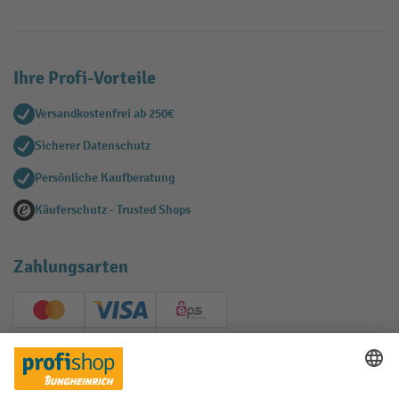
Ihre Profi-Vorteile
Versandkostenfrei ab 250€
Sicherer Datenschutz
Persönliche Kaufberatung
Käuferschutz - Trusted Shops
Zahlungsarten
Creditcard (Master)
Creditcard (Visa)
EPS
PayPal
Rechnung
Vorkasse