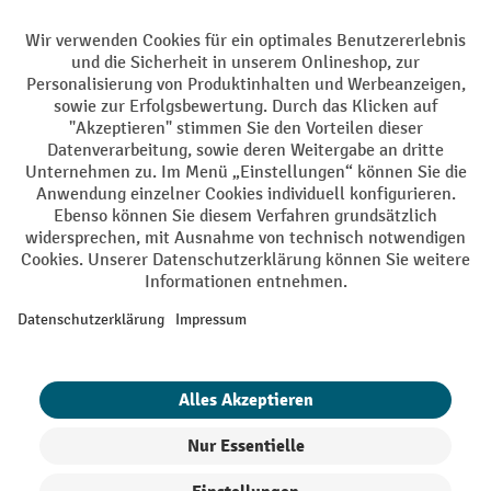
Facebook
YouTube
LinkedIn
Instagram
AGB
Impressum
Datenschutz
Barrierefreiheit
Privacy Settings
Alle Preise exkl. gesetzl. Mehrwertsteuer zzgl.
Versandkosten
und ggf.
Nachnahmegebühren, wenn nicht anders angegeben.
¹ Der Rabatt gilt so lange der Vorrat reicht. Der Rabatt gilt nicht auf
Sonderpreise. Eine Kombination mit anderen prozentualen Rabatten
oder Gutscheinen ist nicht möglich. | ² Der Rabatt wird einmalig bei
Erstregistrierung für den Newsletter gewährt. Der Gutschein ist 10
Tage gültig und kann ab einem Netto-Bestellwert von 250,- € online
eingelöst werden. Die Höhe des Rabatts variiert je nach
Produktkategorie und beträgt bis zu 10 % (10 % auf Lager, Umwelt,
Arbeitsschutz | 5% auf Werkstatt, Betrieb, Transport, Stapeln und
Heben | 7% auf Büro). Ausgenommen sind Elektro-Hubwagen,
Elektro-Hochhubwagen, Elektro-Stapler sowie Gebrauchtgeräte.