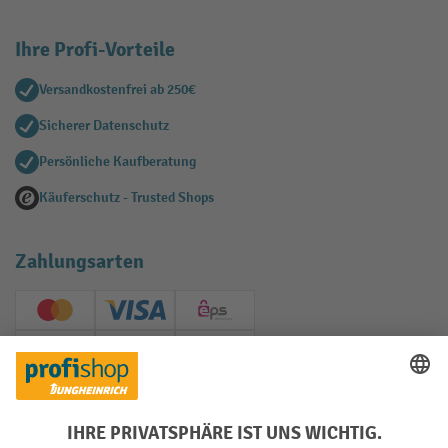
Ihre Profi-Vorteile
Versandkostenfrei ab 250€
Sicherer Datenschutz
Persönliche Kaufberatung
Käuferschutz - Trusted Shops
Zahlungsarten
Creditcard (Master)
Creditcard (Visa)
EPS
PayPal
Rechnung
Vorkasse
Soziale Netzwerke