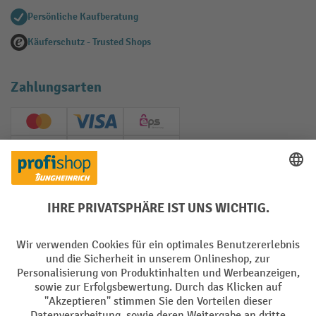
Persönliche Kaufberatung
Käuferschutz - Trusted Shops
Zahlungsarten
Creditcard (Master)
Creditcard (Visa)
EPS
PayPal
Rechnung
Vorkasse
Soziale Netzwerke
Facebook
YouTube
LinkedIn
Instagram
AGB
Impressum
Datenschutz