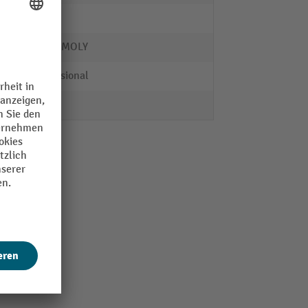
25099
LIQUI MOLY
Professional
2