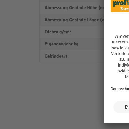
Abmessung Gebinde Höhe (cm)
16
Abmessung Gebinde Länge (cm)
5
Dichte g/cm³
0,905
Eigengewicht kg
0,245
Gebindeart
Dose 