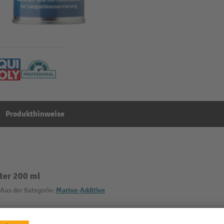
Produkthinweise
ter 200 ml
Aus der Kategorie:
Marine-Additive
Gebindeinhalt