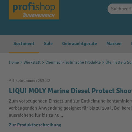
springen
Zur Hauptnavigation springen
Sortiment
Sale
Gebrauchtgeräte
Marken
Home
Werkstatt
Chemisch-Technische Produkte
Öle, Fette & S
Artikelnummer:
283112
LIQUI MOLY Marine Diesel Protect Shoo
Zum vorbeugenden Einsatz und zur Entkeimung kontaminiert
vorbeugenden Anwendung geeignet für bis zu 200 l. Bei ber
ausreichend für bis zu 40 l.
Zur Produktbeschreibung