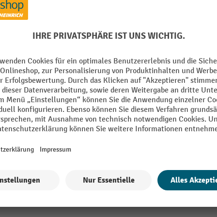
Herstellernummer
Marke
Segment
Wassergefährdung
Blech