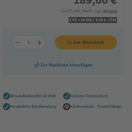
189,00 €
pro VE exkl. MwSt. zzgl.
Versand
1 VE = 20 Stk |
9,45 €
/ Stk
In den Warenkorb
Zur Merkliste hinzufügen
Video abspielen
Versandkostenfrei ab 250€
Sicherer Datenschutz
Persönliche Kaufberatung
Käuferschutz - Trusted Shops