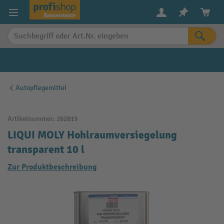
alt springen
Autopflegemittel
Artikelnummer:
282819
LIQUI MOLY Hohlraumversiegelung
transparent 10 l
Zur Produktbeschreibung