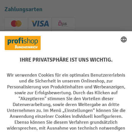
Zahlungsarten
Creditcard (Master)
Creditcard (Visa)
EPS
PayPal
Rechnung
Vorkasse
Soziale Netzwerke
Facebook
YouTube
LinkedIn
Instagram
AGB
Impressum
Datenschutz
Barrierefreiheit
Privacy Settings
Alle Preise exkl. gesetzl. Mehrwertsteuer zzgl.
Versandkosten
und ggf.
Nachnahmegebühren, wenn nicht anders angegeben.