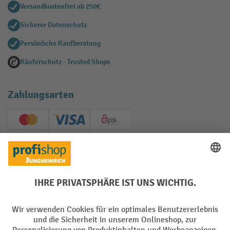
Versandkostenfrei ab 250€
Sicherer Datenschutz
Persönliche Kaufberatung
Käuferschutz - Trusted Shops
Zahlungsarten
Creditcard (Master)
Creditcard (Visa)
EPS
PayPal
Rechnung
Vorkasse
Soziale Netzwerke
Facebook
YouTube
LinkedIn
Instagram