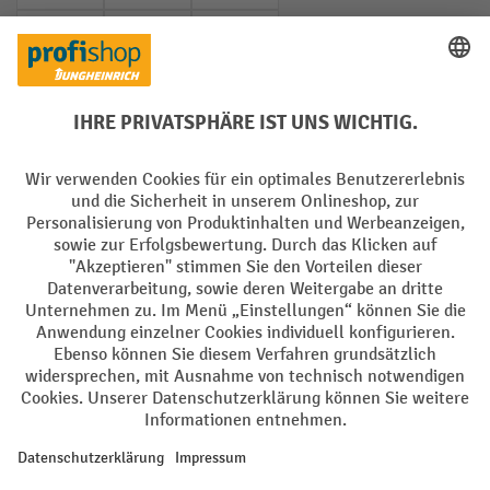
PayPal
Rechnung
Vorkasse
Soziale Netzwerke
Facebook
YouTube
LinkedIn
Instagram
AGB
Impressum
Datenschutz
Barrierefreiheit
Privacy Settings
Alle Preise exkl. gesetzl. Mehrwertsteuer zzgl.
Versandkosten
und ggf.
Nachnahmegebühren, wenn nicht anders angegeben.
¹ Der Rabatt gilt so lange der Vorrat reicht. Der Rabatt gilt nicht auf
Sonderpreise. Eine Kombination mit anderen prozentualen Rabatten
oder Gutscheinen ist nicht möglich. | ² Der Rabatt wird einmalig bei
Erstregistrierung für den Newsletter gewährt. Der Gutschein ist 10