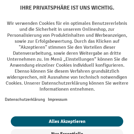
Soziale Netzwerke
Facebook
YouTube
LinkedIn
Instagram
AGB
Impressum
Datenschutz
Barrierefreiheit
Privacy Settings
Alle Preise exkl. gesetzl. Mehrwertsteuer zzgl.
Versandkosten
und ggf.
Nachnahmegebühren, wenn nicht anders angegeben.
¹ Der Rabatt gilt so lange der Vorrat reicht. Der Rabatt gilt nicht auf
Sonderpreise. Eine Kombination mit anderen prozentualen Rabatten
oder Gutscheinen ist nicht möglich. | ² Der Rabatt wird einmalig bei
Erstregistrierung für den Newsletter gewährt. Der Gutschein ist 10
Tage gültig und kann ab einem Netto-Bestellwert von 250,- € online
eingelöst werden. Die Höhe des Rabatts variiert je nach
Produktkategorie und beträgt bis zu 10 % (10 % auf Lager, Umwelt,
Arbeitsschutz | 5% auf Werkstatt, Betrieb, Transport, Stapeln und