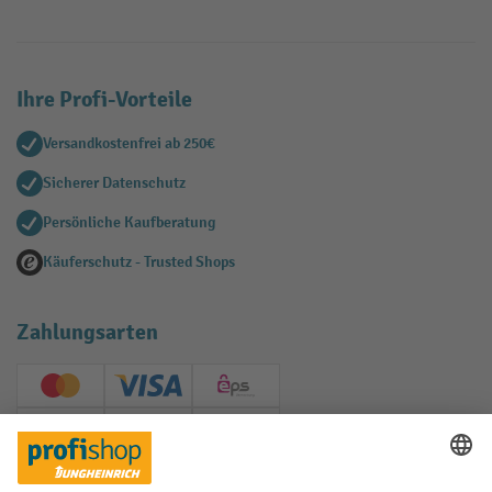
Ihre Profi-Vorteile
Versandkostenfrei ab 250€
Sicherer Datenschutz
Persönliche Kaufberatung
Käuferschutz - Trusted Shops
Zahlungsarten
Creditcard (Master)
Creditcard (Visa)
EPS
PayPal
Rechnung
Vorkasse