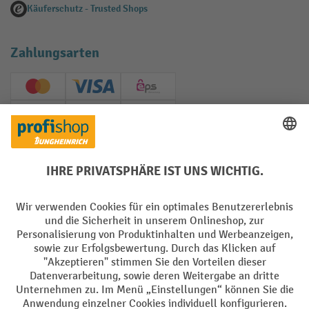
Käuferschutz - Trusted Shops
Zahlungsarten
Creditcard (Master)
Creditcard (Visa)
EPS
PayPal
Rechnung
Vorkasse
Soziale Netzwerke
Facebook
YouTube
LinkedIn
Instagram
AGB
Impressum
Datenschutz
Barrierefreiheit
Privacy Settings