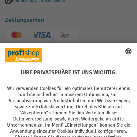
Käuferschutz - Trusted Shops
Zahlungsarten
Creditcard (Master)
Creditcard (Visa)
EPS
PayPal
Rechnung
Vorkasse
Soziale Netzwerke
Facebook
YouTube
LinkedIn
Instagram
AGB
Impressum
Datenschutz
Barrierefreiheit
Privacy Settings