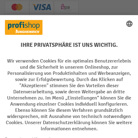
Creditcard (Master)
Creditcard (Visa)
EPS
PayPal
Rechnung
Vorkasse
Soziale Netzwerke
Facebook
YouTube
LinkedIn
Instagram
AGB
Impressum
Datenschutz
Barrierefreiheit
Privacy Settings
Alle Preise exkl. gesetzl. Mehrwertsteuer zzgl.
Versandkosten
und ggf.
Nachnahmegebühren, wenn nicht anders angegeben.
¹ Der Rabatt gilt so lange der Vorrat reicht. Der Rabatt gilt nicht auf
Sonderpreise. Eine Kombination mit anderen prozentualen Rabatten