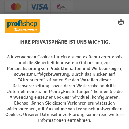
Creditcard (Master)
Creditcard (Visa)
EPS
PayPal
Rechnung
Vorkasse
Soziale Netzwerke
Facebook
YouTube
LinkedIn
Instagram
AGB
Impressum
Datenschutz
Barrierefreiheit
Privacy Settings
Alle Preise exkl. gesetzl. Mehrwertsteuer zzgl.
Versandkosten
und ggf.
Nachnahmegebühren, wenn nicht anders angegeben.
¹ Der Rabatt gilt so lange der Vorrat reicht. Der Rabatt gilt nicht auf
Sonderpreise. Eine Kombination mit anderen prozentualen Rabatten