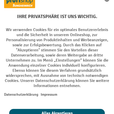
Soziale Netzwerke
Facebook
YouTube
LinkedIn
Instagram
AGB
Impressum
Datenschutz
Barrierefreiheit
Privacy Settings
Alle Preise exkl. gesetzl. Mehrwertsteuer zzgl.
Versandkosten
und ggf.
Nachnahmegebühren, wenn nicht anders angegeben.
¹ Der Rabatt gilt so lange der Vorrat reicht. Der Rabatt gilt nicht auf
Sonderpreise. Eine Kombination mit anderen prozentualen Rabatten
oder Gutscheinen ist nicht möglich. | ² Der Rabatt wird einmalig bei
Erstregistrierung für den Newsletter gewährt. Der Gutschein ist 10
Tage gültig und kann ab einem Netto-Bestellwert von 250,- € online
eingelöst werden. Die Höhe des Rabatts variiert je nach