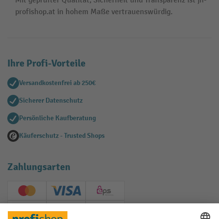
Mit geprüfter Qualität, Sicherheit und Transparenz ist jh-
profishop.at in hohem Maße vertrauenswürdig.
Ihre Profi-Vorteile
Versandkostenfrei ab 250€
Sicherer Datenschutz
Persönliche Kaufberatung
Käuferschutz - Trusted Shops
Zahlungsarten
Creditcard (Master)
Creditcard (Visa)
EPS
PayPal
Rechnung
Vorkasse