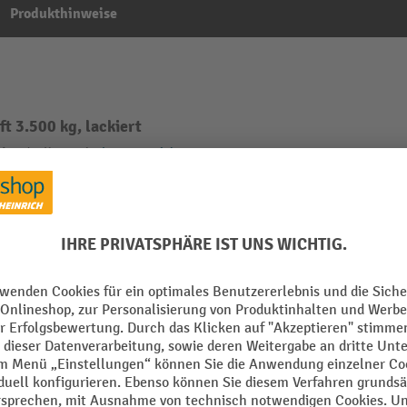
Produkthinweise
 3.500 kg, lackiert
Aus der Kategorie:
Langmaterialwagen
ritschenwagen
Ladefläche Oberfläche
trie-Anhänger
Ladefläche Tiefe
ntiert
Ladefläche Typ
Ladehöhe
 mm
Lenkung
 mm
Marke