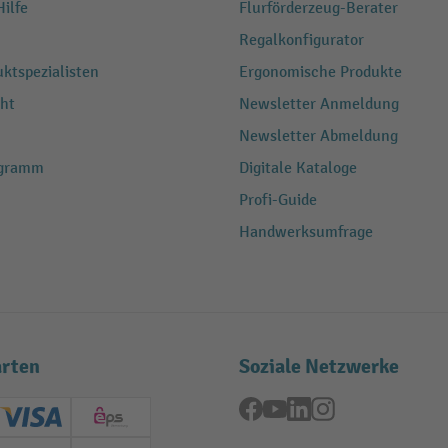
ilfe
Flurförderzeug-Berater
Regalkonfigurator
ktspezialisten
Ergonomische Produkte
ht
Newsletter Anmeldung
Newsletter Abmeldung
ogramm
Digitale Kataloge
Profi-Guide
Handwerksumfrage
rten
Soziale Netzwerke
Facebook
YouTube
LinkedIn
Instagram
ard (Master)
Creditcard (Visa)
EPS