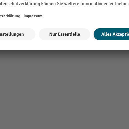
el mit Handgriff
sel mit Zugöse
ckbar
Alle technische Details anzeigen