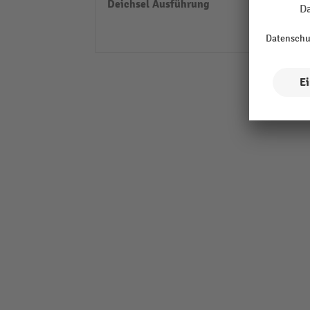
Deichsel Ausführung
Deichs
Deich
umste