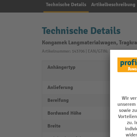
Technische Details
Artikelbeschreibung
Technische Details
Kongamek Langmaterialwagen, Tragkraft
Artikelnummer: 143706 | EAN/GTIN: 7350050350680
Anhängertyp
Handp
Indus
Anlieferung
vormo
Bereifung
Luft
Bordwand Höhe
1000
Breite
1270