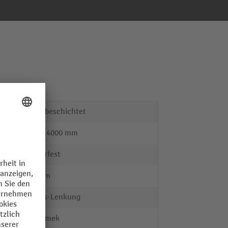
pulverbeschichtet
2500 - 4000 mm
wasserfest
640 mm
1-Achs-Lenkung
Kongamek