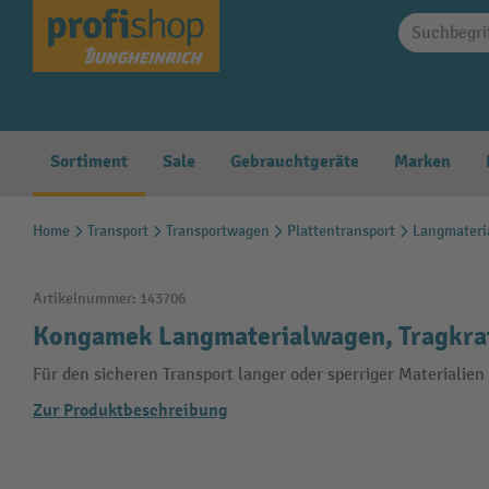
springen
Zur Hauptnavigation springen
Sortiment
Sale
Gebrauchtgeräte
Marken
Home
Transport
Transportwagen
Plattentransport
Langmateri
Artikelnummer:
143706
Kongamek Langmaterialwagen, Tragkraft
Für den sicheren Transport langer oder sperriger Materiali
Zur Produktbeschreibung