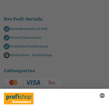
Ihre Profi-Vorteile
Versandkostenfrei ab 250€
Sicherer Datenschutz
Persönliche Kaufberatung
Käuferschutz - Trusted Shops
Zahlungsarten
Creditcard (Master)
Creditcard (Visa)
EPS
PayPal
Rechnung
Vorkasse