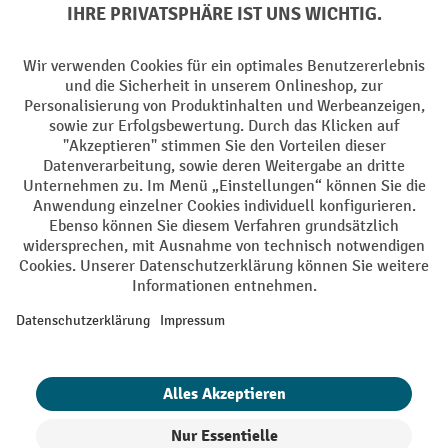
Soziale Netzwerke
Facebook
YouTube
LinkedIn
Instagram
AGB
Impressum
Datenschutz
Barrierefreiheit
Privacy Settings
Alle Preise exkl. gesetzl. Mehrwertsteuer zzgl.
Versandkosten
und ggf.
Nachnahmegebühren, wenn nicht anders angegeben.
¹ Der Rabatt gilt so lange der Vorrat reicht. Der Rabatt gilt nicht auf
Sonderpreise. Eine Kombination mit anderen prozentualen Rabatten
oder Gutscheinen ist nicht möglich. | ² Der Rabatt wird einmalig bei
Erstregistrierung für den Newsletter gewährt. Der Gutschein ist 10
Tage gültig und kann ab einem Netto-Bestellwert von 250,- € online
eingelöst werden. Die Höhe des Rabatts variiert je nach
Produktkategorie und beträgt bis zu 10 % (10 % auf Lager, Umwelt,
Arbeitsschutz | 5% auf Werkstatt, Betrieb, Transport, Stapeln und
Heben | 7% auf Büro). Ausgenommen sind Elektro-Hubwagen,