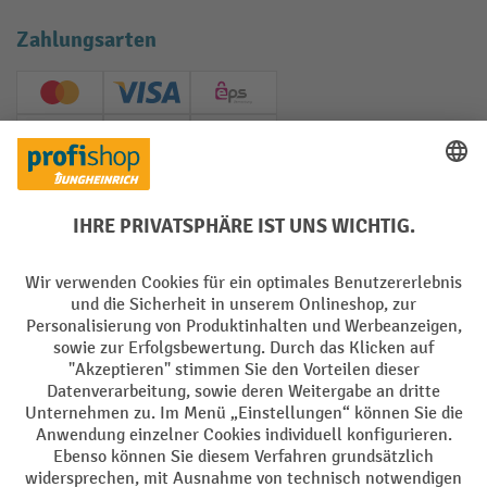
Zahlungsarten
Creditcard (Master)
Creditcard (Visa)
EPS
PayPal
Rechnung
Vorkasse
Soziale Netzwerke
Facebook
YouTube
LinkedIn
Instagram
AGB
Impressum
Datenschutz
Barrierefreiheit
Privacy Settings
Alle Preise exkl. gesetzl. Mehrwertsteuer zzgl.
Versandkosten
und ggf.
Nachnahmegebühren, wenn nicht anders angegeben.