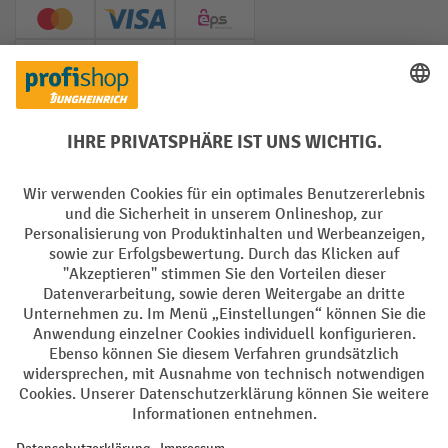
Creditcard (Master)
Creditcard (Visa)
EPS
PayPal
Rechnung
Vorkasse
Soziale Netzwerke
Facebook
YouTube
LinkedIn
Instagram
AGB
Impressum
Datenschutz
Barrierefreiheit
Privacy Settings
Alle Preise exkl. gesetzl. Mehrwertsteuer zzgl.
Versandkosten
und ggf.
Nachnahmegebühren, wenn nicht anders angegeben.
¹ Der Rabatt gilt so lange der Vorrat reicht. Der Rabatt gilt nicht auf
Sonderpreise. Eine Kombination mit anderen prozentualen Rabatten