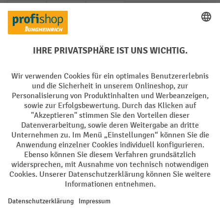
PayPal
Rechnung
Vorkasse
Soziale Netzwerke
Facebook
YouTube
LinkedIn
Instagram
AGB
Impressum
Datenschutz
Barrierefreiheit
Privacy Settings
Alle Preise exkl. gesetzl. Mehrwertsteuer zzgl.
Versandkosten
und ggf.
Nachnahmegebühren, wenn nicht anders angegeben.
¹ Der Rabatt gilt so lange der Vorrat reicht. Der Rabatt gilt nicht auf
Sonderpreise. Eine Kombination mit anderen prozentualen Rabatten
oder Gutscheinen ist nicht möglich. | ² Der Rabatt wird einmalig bei
Erstregistrierung für den Newsletter gewährt. Der Gutschein ist 10