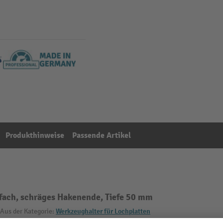
Produkthinweise
Passende Artikel
fach, schräges Hakenende, Tiefe 50 mm
Aus der Kategorie:
Werkzeughalter für Lochplatten