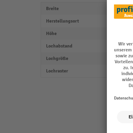
Breite
145 
Herstellungsort
Made 
Höhe
220 
Lochabstand
28 m
Lochgröße
10 x 
Lochraster
38 m