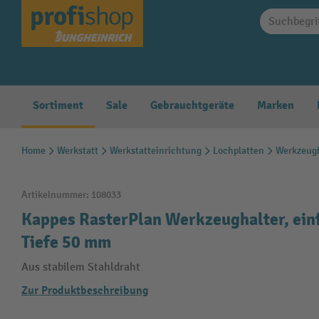
springen
Zur Hauptnavigation springen
Sortiment
Sale
Gebrauchtgeräte
Marken
Home
Werkstatt
Werkstatteinrichtung
Lochplatten
Werkzeugh
Artikelnummer:
108033
Kappes RasterPlan Werkzeughalter, ein
Tiefe 50 mm
Aus stabilem Stahldraht
Zur Produktbeschreibung