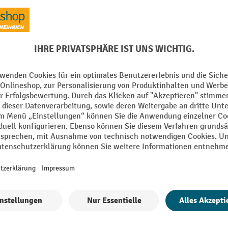
mm
Marke
in Germany
Material
mm
Oberfläche
m
Segment
10 mm
Tiefe
m