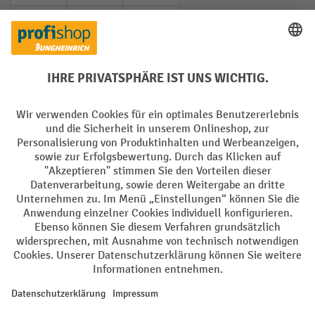
PayPal
Rechnung
Vorkasse
Soziale Netzwerke
Facebook
YouTube
LinkedIn
Instagram
AGB
Impressum
Datenschutz
Barrierefreiheit
Privacy Settings
Alle Preise exkl. gesetzl. Mehrwertsteuer zzgl.
Versandkosten
und ggf.
Nachnahmegebühren, wenn nicht anders angegeben.
¹ Der Rabatt gilt so lange der Vorrat reicht. Der Rabatt gilt nicht auf
Sonderpreise. Eine Kombination mit anderen prozentualen Rabatten
oder Gutscheinen ist nicht möglich. | ² Der Rabatt wird einmalig bei
Erstregistrierung für den Newsletter gewährt. Der Gutschein ist 10