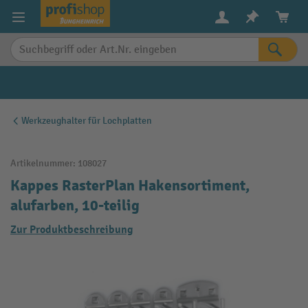
alt springen
Werkzeughalter für Lochplatten
Artikelnummer:
108027
Kappes RasterPlan Hakensortiment,
alufarben, 10-teilig
Zur Produktbeschreibung