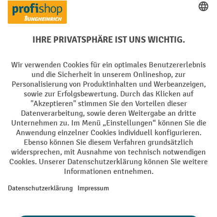
PayPal
Rechnung
Vorkasse
Soziale Netzwerke
Facebook
YouTube
LinkedIn
Instagram
AGB
Impressum
Datenschutz
Barrierefreiheit
Privacy Settings
Alle Preise exkl. gesetzl. Mehrwertsteuer zzgl.
Versandkosten
und ggf.
Nachnahmegebühren, wenn nicht anders angegeben.
¹ Der Rabatt gilt so lange der Vorrat reicht. Der Rabatt gilt nicht auf
Sonderpreise. Eine Kombination mit anderen prozentualen Rabatten
oder Gutscheinen ist nicht möglich. | ² Der Rabatt wird einmalig bei
Erstregistrierung für den Newsletter gewährt. Der Gutschein ist 10
Tage gültig und kann ab einem Netto-Bestellwert von 250,- € online