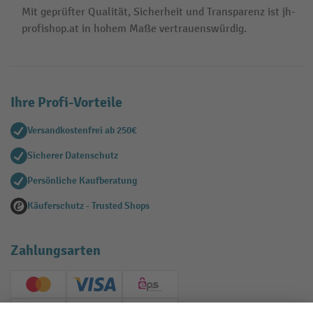
Mit geprüfter Qualität, Sicherheit und Transparenz ist jh-
profishop.at in hohem Maße vertrauenswürdig.
Ihre Profi-Vorteile
Versandkostenfrei ab 250€
Sicherer Datenschutz
Persönliche Kaufberatung
Käuferschutz - Trusted Shops
Zahlungsarten
Creditcard (Master)
Creditcard (Visa)
EPS